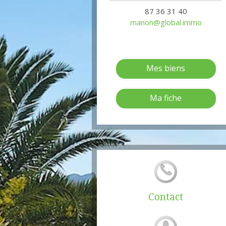
87 36 31 40
manon@global.immo
Mes biens
Ma fiche
Contact