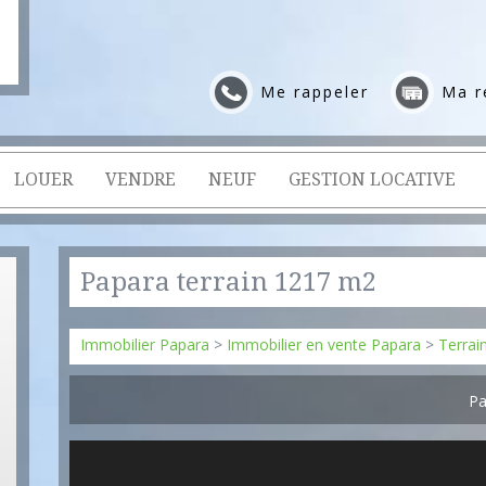
Me rappeler
Ma r
LOUER
VENDRE
NEUF
GESTION LOCATIVE
Papara terrain 1217 m2
Immobilier Papara
>
Immobilier en vente Papara
>
Terrai
Pa