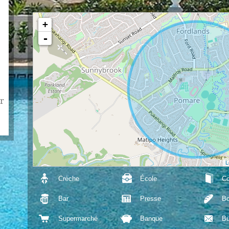
+
-
r
L
Crèche
École
Co
Bar
Presse
Bo
Supermarché
Banque
Bu