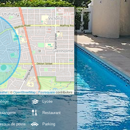
eaflet
| ©
OpenStreetMap
|
Foursquare
contributors
llège
Lycée
ulangerie
Restaurant
reaux de poste
Parking