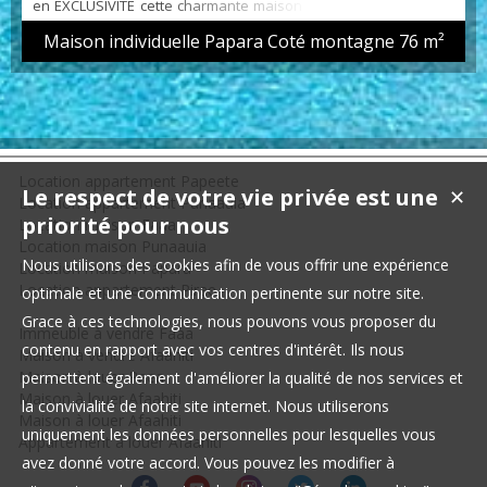
170 000 xpf me...
en EXCLUSIVITE cette charmante maison avec un grand jardin.
Ce bien d'environ 80 m2 joliment meublé comprend une
Maison individuelle Papara Coté montagne
76 m²
buanderie avec salle d'eau et wc, deux chambres climatisés
avec rangement, une seconde salle d'eau, une belle pièce à
vivre incluant séjour et un coin cuisine équipé et aménagée.
Gagne en espace avec une belle terrasse couverte et ...
Location appartement Papeete
Le respect de votre vie privée est une
✕
Location appartement Punaauia
priorité pour nous
Location maison Faaa
Location maison Punaauia
Nous utilisons des cookies afin de vous offrir une expérience
Location maison Papara
Location appartement Pirae
optimale et une communication pertinente sur notre site.
Grace à ces technologies, nous pouvons vous proposer du
Immeuble à vendre Faaa
contenu en rapport avec vos centres d'intérêt. Ils nous
Maison à vendre Afaahiti
Maison à louer Paea
permettent également d'améliorer la qualité de nos services et
Maison à louer Afaahiti
la convivialité de notre site internet. Nous utiliserons
Maison à louer Afaahiti
uniquement les données personnelles pour lesquelles vous
Appartement à louer Afaahiti
avez donné votre accord. Vous pouvez les modifier à