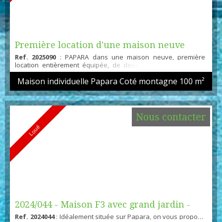
Première location d'une maison neuve
Ref. 2025090
: PAPARA dans une maison neuve, première
entiètement équipé...
location entièrement équipée, de deux chambres avec une
grande terrasse couverte, clôturée avec un portail électrique,
Maison individuelle Papara Coté montagne
100 m²
ce bien immobilier est proche d'une grande surface
alimentaire et de la mer. Pour de plus amples informations ou
visite, contact : Michel au 87 77 07 07 et
michel@global.immo
Nous contacter
Loué
2024/044 - Maison F3 avec grand jardin -
Ref. 2024044
: Idéalement située sur Papara, on vous propose