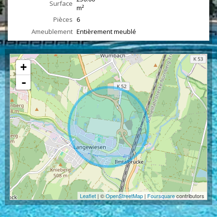
Surface
m²
Pièces
6
Ameublement
Entièrement meublé
+
-
Leaflet
| ©
OpenStreetMap
|
Foursquare
contributors