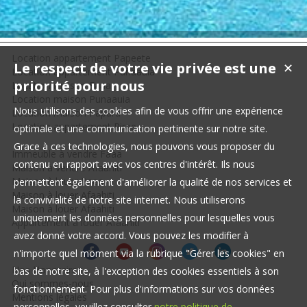
Location appartement Papeete
Le respect de votre vie privée est une
✕
Location appartement Punaauia
priorité pour nous
Location maison Faaa
Location maison Punaauia
Nous utilisons des cookies afin de vous offrir une expérience
Location maison Papara
Location appartement Pirae
optimale et une communication pertinente sur notre site.
Grace à ces technologies, nous pouvons vous proposer du
Immeuble à vendre Faaa
contenu en rapport avec vos centres d'intérêt. Ils nous
Maison à vendre Afaahiti
Maison à louer Paea
permettent également d'améliorer la qualité de nos services et
Maison à louer Afaahiti
la convivialité de notre site internet. Nous utiliserons
Maison à louer Afaahiti
uniquement les données personnelles pour lesquelles vous
Appartement à louer Afaahiti
avez donné votre accord. Vous pouvez les modifier à
n'importe quel moment via la rubrique "Gérer les cookies" en
Nos Honoraires
bas de notre site, à l'exception des cookies essentiels à son
Qui sommes-nous
fonctionnement. Pour plus d'informations sur vos données
Mentions légales
personnelles, veuillez consulter
notre politique de