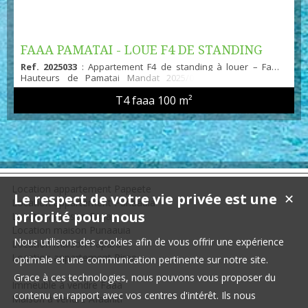
FAAA PAMATAI - LOUE F4 DE STANDING
Ref. 2025033
: Appartement F4 de standing à louer – Faaa,
Hauteurs de Pamatai Mandat 2025/033 Situé dans une
résidence de standing à Faaa, dans les hauteurs de Pamatai,
T4 faaa
100 m²
ce superbe appartement F4 vous offre tout le confort moderne
avec des prestations de qualité. Profitez d’un cadre paisible et
agréable, avec une magnifique vue sur la rade de Papeete et
la Pointe Venus depuis une grande terrasse couver...
Location appartement Papeete
Le respect de votre vie privée est une
✕
Location appartement Punaauia
priorité pour nous
Location maison Faaa
Location maison Punaauia
Nous utilisons des cookies afin de vous offrir une expérience
Location maison Papara
Location appartement Pirae
optimale et une communication pertinente sur notre site.
Grace à ces technologies, nous pouvons vous proposer du
Immeuble à vendre Faaa
contenu en rapport avec vos centres d'intérêt. Ils nous
Maison à vendre Afaahiti