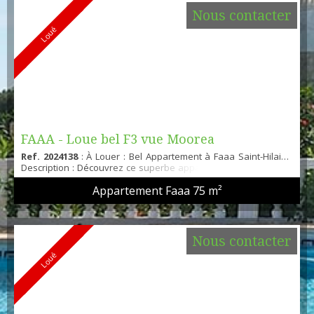
Nous contacter
Loué
FAAA - Loue bel F3 vue Moorea
Ref. 2024138
: À Louer : Bel Appartement à Faaa Saint-Hilaire
Description : Découvrez ce superbe appartement situé à Faaa
Saint-Hilaire, dans une résidence de standing avec piscine.
Appartement Faaa
75 m²
Profitez d'une vue imprenable sur Moorea depuis votre
terrasse et vivez dans un cadre élégant et confortable.
Caractéristiques : Cuisine équipée : Ouverte sur un séjour
spacieux et lumineux.1 chambre climatisée : Avec pla...
Nous contacter
Loué