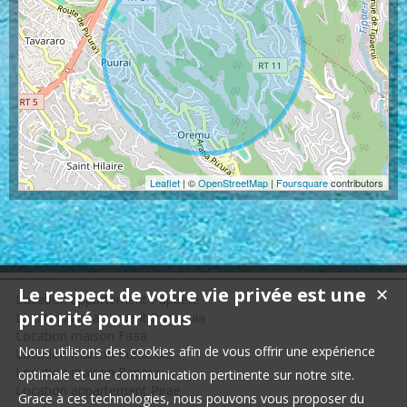
Leaflet
| ©
OpenStreetMap
|
Foursquare
contributors
Le respect de votre vie privée est une
✕
Location appartement Papeete
priorité pour nous
Location appartement Punaauia
Location maison Faaa
Nous utilisons des cookies afin de vous offrir une expérience
Location maison Punaauia
Location maison Papara
optimale et une communication pertinente sur notre site.
Location appartement Pirae
Grace à ces technologies, nous pouvons vous proposer du