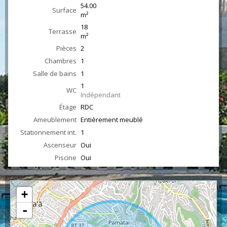
54.00
Surface
m²
18
Terrasse
m²
Pièces
2
Chambres
1
Salle de bains
1
1
WC
Indépendant
Étage
RDC
Ameublement
Entièrement meublé
Stationnement int.
1
Ascenseur
Oui
Piscine
Oui
+
-