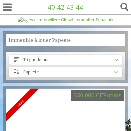
40 42 43 44
Immeuble à louer Papeete
Tri par défaut
Papeete
350 000 CFP/mois
Loué