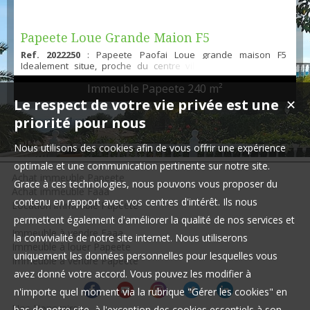
Papeete Loue Grande Maion F5
Ref. 2022250
: Papeete Paofai Loue grande maison F5
Idealement situe, proche du centre ville, dans un quartier
calme 240m2 habitale sur deux niveaux : RDC : Cuisine, sejour,
Immeuble Papeete
240 m²
2 chambres, un wc independant, un salle de bain, terrasse
couverte Etage : Cuisine, sejour, 2 chambres avec deux salles
Le respect de votre vie privée est une
✕
de baina, terrasse couverte Terrain de 627m2 cloture Loyer :
priorité pour nous
350000 Ideal pour activite profession...
Nous utilisons des cookies afin de vous offrir une expérience
optimale et une communication pertinente sur notre site.
Achat immeuble Papeete
Grace à ces technologies, nous pouvons vous proposer du
Achat immeuble Faaa
contenu en rapport avec vos centres d'intérêt. Ils nous
Location immeuble Papeete
permettent également d'améliorer la qualité de nos services et
Immeuble à vendre Faaa
la convivialité de notre site internet. Nous utiliserons
Immeuble à louer Papeete
uniquement les données personnelles pour lesquelles vous
Immeuble à vendre Papeete
avez donné votre accord. Vous pouvez les modifier à
n'importe quel moment via la rubrique "Gérer les cookies" en
Nos Honoraires
bas de notre site, à l'exception des cookies essentiels à son