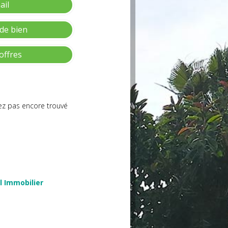
ail
de bien
offres
vez pas encore trouvé
l Immobilier