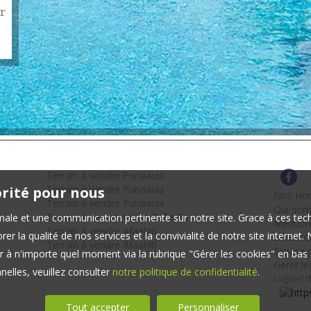
r
Terrain à vendre Punaauia
Terrain à vendre Punaauia
orité pour nous
Nos Hon
Terrain à vendre Punaauia
Qui so
Terrain à vendre Hitiaa O Te Ra
timale et une communication pertinente sur notre site. Grace à ces 
Mention
Terrain à vendre Afaahiti
er la qualité de nos services et la convivialité de notre site interne
Offre c
Terrain à vendre Afaahiti
Espace p
 à n'importe quel moment via la rubrique "Gérer les cookies" en bas d
Gérer le
elles, veuillez consulter
notre politique de confidentialité
.
Logiciel 
Tout accepter
Personnaliser