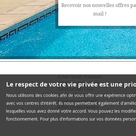
Recevoir nos nouvelles offres pa
mail !
Achat terrain Punaauia
Achat terrain Papeari
Le respect de votre vie privée est une pri
Achat terrain Faaa
Achat terrain Toahotu
Nous utilisons des cookies afin de vous offrir une expérience op
Achat terrain Afaahiti
avec vos centres d'intérêt. Ils nous permettent également d'amélior
Achat terrain Faaaha
lesquelles vous avez donné votre accord. Vous pouvez les modifier
fonctionnement. Pour plus d'informations sur vos données personn