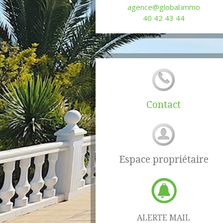
agence@global.immo
40 42 43 44
Contact
1
2
3
4
Espace propriétaire
ALERTE MAIL