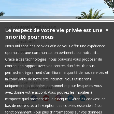
Location appartement Papeete
Le respect de votre vie privée est une
✕
Location appartement Punaauia
priorité pour nous
Location maison Faaa
Location maison Punaauia
Nous utilisons des cookies afin de vous offrir une expérience
Location maison Papara
Location appartement Pirae
optimale et une communication pertinente sur notre site.
Grace à ces technologies, nous pouvons vous proposer du
Immeuble à vendre Faaa
contenu en rapport avec vos centres d'intérêt. Ils nous
Maison à vendre Afaahiti
Maison à louer Paea
permettent également d'améliorer la qualité de nos services et
Maison à louer Afaahiti
la convivialité de notre site internet. Nous utiliserons
Maison à louer Afaahiti
uniquement les données personnelles pour lesquelles vous
Appartement à louer Afaahiti
avez donné votre accord. Vous pouvez les modifier à
n'importe quel moment via la rubrique "Gérer les cookies" en
Nos Honoraires
bas de notre site, à l'exception des cookies essentiels à son
Qui sommes-nous
fonctionnement. Pour plus d'informations sur vos données