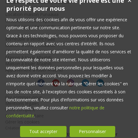
Le respect de votre vie privée est une
✕
Location appartement Punaauia
priorité pour nous
Location maison Faaa
Location maison Punaauia
Nous utilisons des cookies afin de vous offrir une expérience
Location maison Papara
Location appartement Pirae
optimale et une communication pertinente sur notre site.
Grace à ces technologies, nous pouvons vous proposer du
Immeuble à vendre Faaa
contenu en rapport avec vos centres d'intérêt. Ils nous
Maison à vendre Afaahiti
Maison à louer Paea
permettent également d'améliorer la qualité de nos services et
Maison à louer Afaahiti
la convivialité de notre site internet. Nous utiliserons
Maison à louer Afaahiti
uniquement les données personnelles pour lesquelles vous
Appartement à louer Afaahiti
avez donné votre accord. Vous pouvez les modifier à
n'importe quel moment via la rubrique "Gérer les cookies" en
Nos Honoraires
bas de notre site, à l'exception des cookies essentiels à son
Qui sommes-nous
fonctionnement. Pour plus d'informations sur vos données
Mentions légales
personnelles, veuillez consulter
notre politique de
Offre complète
Espace propriétaire
confidentialité
.
Gérer les cookies
Création site immobilier
Tout accepter
Personnaliser