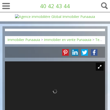
40 42 43 44
Immobilier Punaauia
>
Immobilier en vente Punaauia
>
Terrain Constructible en vente Punaauia