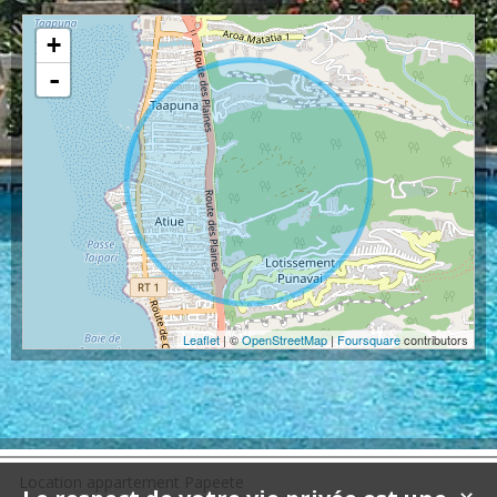
+
-
Leaflet
| ©
OpenStreetMap
|
Foursquare
contributors
Location appartement Papeete