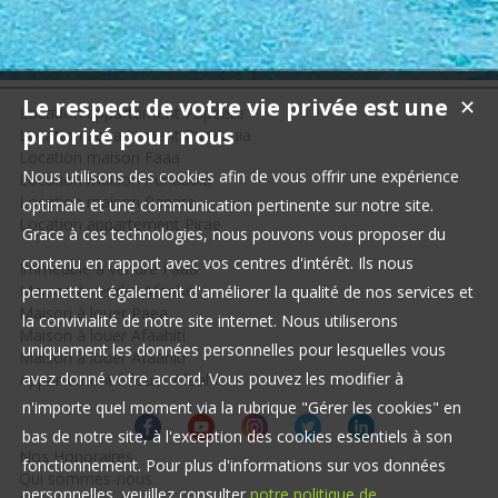
Le respect de votre vie privée est une
✕
Location appartement Papeete
priorité pour nous
Location appartement Punaauia
Location maison Faaa
Nous utilisons des cookies afin de vous offrir une expérience
Location maison Punaauia
Location maison Papara
optimale et une communication pertinente sur notre site.
Location appartement Pirae
Grace à ces technologies, nous pouvons vous proposer du
contenu en rapport avec vos centres d'intérêt. Ils nous
Immeuble à vendre Faaa
Maison à vendre Afaahiti
permettent également d'améliorer la qualité de nos services et
Maison à louer Paea
la convivialité de notre site internet. Nous utiliserons
Maison à louer Afaahiti
uniquement les données personnelles pour lesquelles vous
Maison à louer Afaahiti
avez donné votre accord. Vous pouvez les modifier à
Appartement à louer Afaahiti
n'importe quel moment via la rubrique "Gérer les cookies" en
bas de notre site, à l'exception des cookies essentiels à son
Nos Honoraires
fonctionnement. Pour plus d'informations sur vos données
Qui sommes-nous
personnelles, veuillez consulter
notre politique de