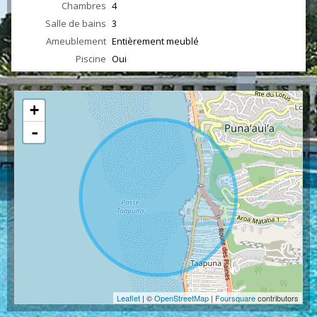
Chambres
4
Salle de bains
3
Ameublement
Entièrement meublé
Piscine
Oui
+
-
Leaflet
| ©
OpenStreetMap
|
Foursquare
contributors