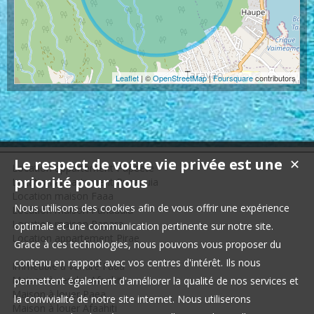
Leaflet
| ©
OpenStreetMap
|
Foursquare
contributors
Le respect de votre vie privée est une
✕
Location appartement Papeete
priorité pour nous
Location appartement Punaauia
Location maison Faaa
Nous utilisons des cookies afin de vous offrir une expérience
Location maison Punaauia
Location maison Papara
optimale et une communication pertinente sur notre site.
Location appartement Pirae
Grace à ces technologies, nous pouvons vous proposer du
contenu en rapport avec vos centres d'intérêt. Ils nous
Immeuble à vendre Faaa
Maison à vendre Afaahiti
permettent également d'améliorer la qualité de nos services et
Maison à louer Paea
la convivialité de notre site internet. Nous utiliserons
Maison à louer Afaahiti