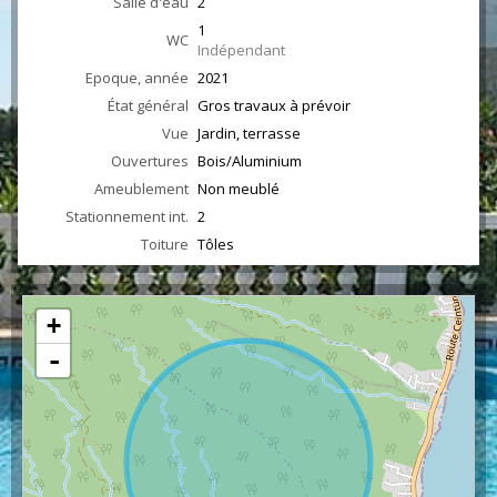
Salle d'eau
2
1
WC
Indépendant
Epoque, année
2021
État général
Gros travaux à prévoir
Vue
Jardin, terrasse
Ouvertures
Bois/Aluminium
Ameublement
Non meublé
Stationnement int.
2
Toiture
Tôles
+
-