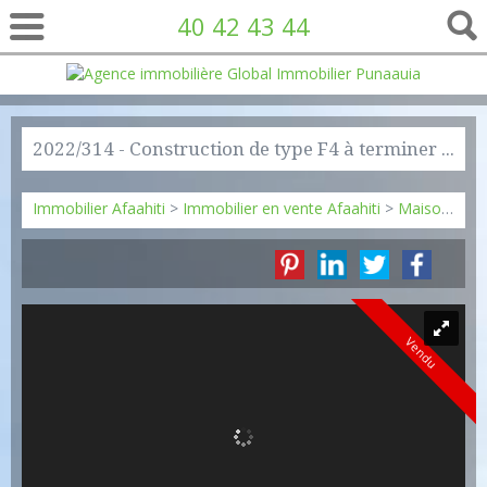
40 42 43 44
2022/314 - Construction de type F4 à terminer - 27 500 000 xpf
Immobilier Afaahiti
>
Immobilier en vente Afaahiti
>
Maison Individuelle en vente Afaahiti
Vendu