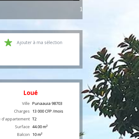
120 000 CFP/mois CC
Ajouter à ma sélection
Loué
Ville
Punaauia
98703
Charges
13 000 CFP /mois
 d'appartement
T2
Surface
44.00
m²
Balcon
10
m²