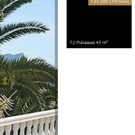
145 000 CFP/mois
T2 Punaauia
45 m²