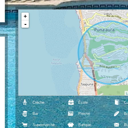
+
-
L
Crèche
École
Co
Bar
Presse
Bo
Supermarché
Banque
Bu