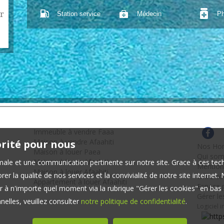
r
Station service
Médecin
Ph
Immeuble à vendre Faaa
Maison à vendre Afaahiti
orité pour nous
Nos Hon
Maison à louer Paea
Qui so
Maison à louer Afaahiti
timale et une communication pertinente sur notre site. Grace à ces 
Mention
Maison à louer Afaahiti
er la qualité de nos services et la convivialité de notre site interne
Offre c
Appartement à louer Afaahiti
Espace p
 à n'importe quel moment via la rubrique "Gérer les cookies" en bas d
Gérer le
elles, veuillez consulter
notre politique de confidentialité
.
Logiciel 