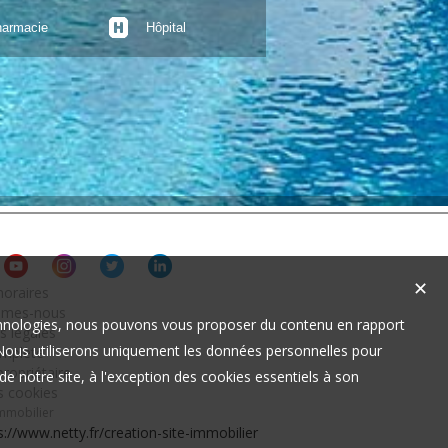
armacie
Hôpital
✕
oraires
mmes-nous
technologies, nous pouvons vous proposer du contenu en rapport
s légales
t. Nous utiliserons uniquement les données personnelles pour
omplète
ropriétaire
e notre site, à l'exception des cookies essentiels à son
s cookies
immobilier