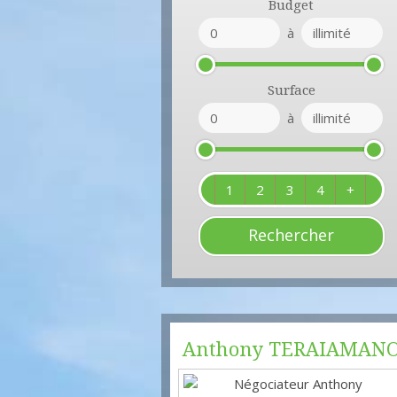
Budget
à
Surface
à
1
2
3
4
+
Anthony
TERAIAMAN