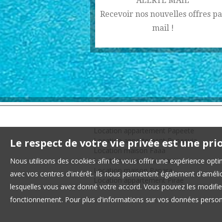
ALERTE MAIL
Recevoir nos nouvelles offres pa
mail !
Location appartement Papeete
Location appartement Punaauia
Le respect de votre vie privée est une pri
Location maison Faaa
Location maison Punaauia
Nous utilisons des cookies afin de vous offrir une expérience op
Location maison Papara
avec vos centres d'intérêt. Ils nous permettent également d'amélior
Location appartement Pirae
lesquelles vous avez donné votre accord. Vous pouvez les modifier
fonctionnement. Pour plus d'informations sur vos données personn