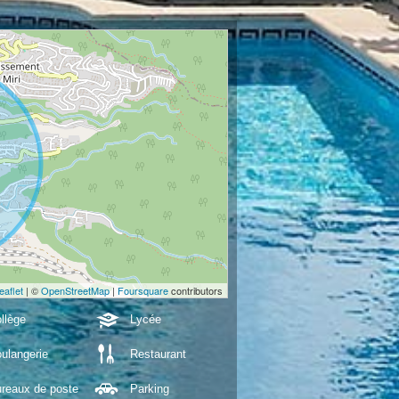
eaflet
| ©
OpenStreetMap
|
Foursquare
contributors
llège
Lycée
ulangerie
Restaurant
reaux de poste
Parking