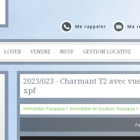
Me rappeler
Ma r
LOUER
VENDRE
NEUF
GESTION LOCATIVE
2023/023 - Charmant T2 avec vu
xpf
Immobilier Punaauia
>
Immobilier en location Punaauia
>
Pa