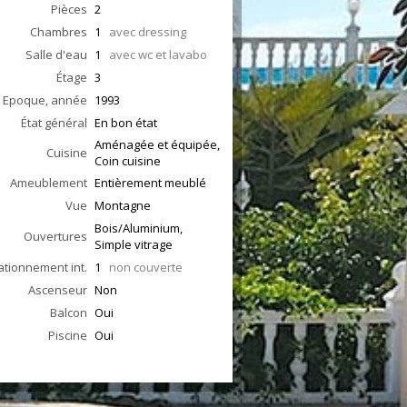
Pièces
2
Chambres
1
avec dressing
Salle d'eau
1
avec wc et lavabo
Étage
3
Epoque, année
1993
État général
En bon état
Aménagée et équipée,
Cuisine
Coin cuisine
Ameublement
Entièrement meublé
Vue
Montagne
Bois/Aluminium,
Ouvertures
Simple vitrage
ationnement int.
1
non couverte
Ascenseur
Non
Balcon
Oui
Piscine
Oui