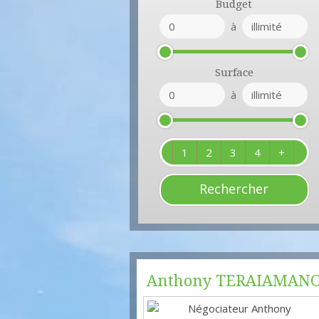
Budget
à
Surface
à
1
2
3
4
+
Anthony
TERAIAMAN