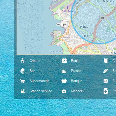
L
Crèche
École
Co
Bar
Presse
Bo
Supermarché
Banque
Bu
Station service
Médecin
Ph