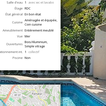
Salle d'eau
1
avec wc et lavabo
Étage
RDC
État général
En bon état
Aménagée et équipée,
Cuisine
Coin cuisine
Ameublement
Entièrement meublé
Vue
Mer
Bois/Aluminium,
Ouvertures
Simple vitrage
ationnement int.
1
collectif
Piscine
Non