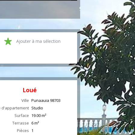
90 000 CFP/mois HC
Ajouter à ma sélection
Loué
Ville
Punaauia
98703
 d'appartement
Studio
Surface
19.00
m²
Terrasse
6
m²
Pièces
1