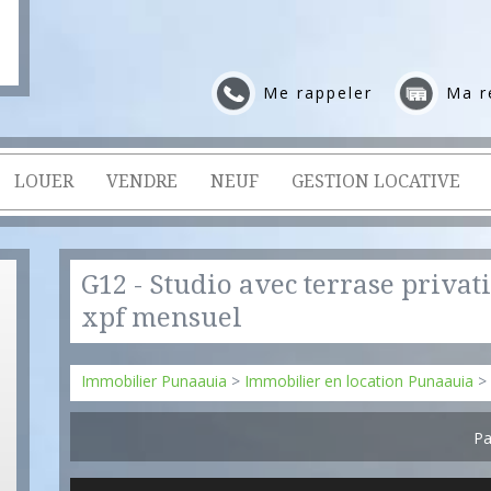
Me rappeler
Ma r
LOUER
VENDRE
NEUF
GESTION LOCATIVE
G12 - Studio avec terrase privati
xpf mensuel
Immobilier Punaauia
>
Immobilier en location Punaauia
>
Pa