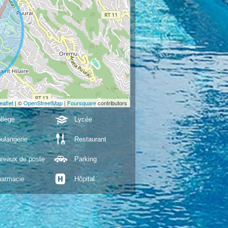
eaflet
| ©
OpenStreetMap
|
Foursquare
contributors
llège
Lycée
ulangerie
Restaurant
reaux de poste
Parking
armacie
Hôpital