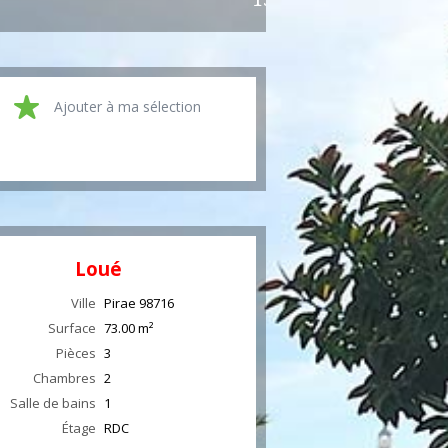
Ajouter à ma sélection
Loué
Ville
Pirae
98716
Surface
73.00
m²
Pièces
3
Chambres
2
Salle de bains
1
Étage
RDC