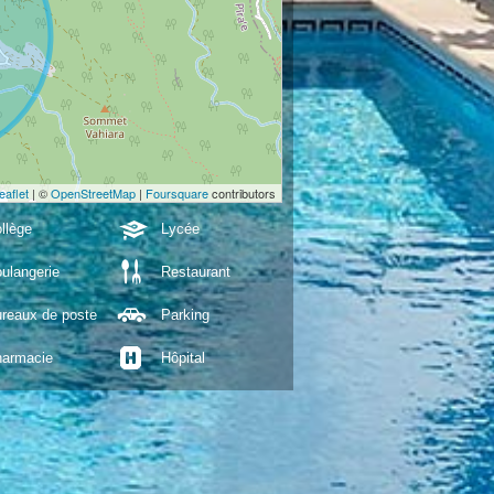
eaflet
| ©
OpenStreetMap
|
Foursquare
contributors
llège
Lycée
ulangerie
Restaurant
reaux de poste
Parking
armacie
Hôpital