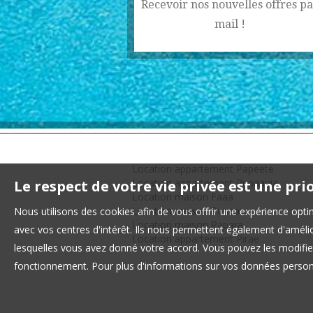
Recevoir nos nouvelles offres pa
mail !
Location appartement Papeete
Location appartement Punaauia
Le respect de votre vie privée est une pri
Location maison Faaa
Location maison Punaauia
Nous utilisons des cookies afin de vous offrir une expérience op
Location maison Papara
avec vos centres d'intérêt. Ils nous permettent également d'amélior
Location appartement Pirae
lesquelles vous avez donné votre accord. Vous pouvez les modifier
fonctionnement. Pour plus d'informations sur vos données personn