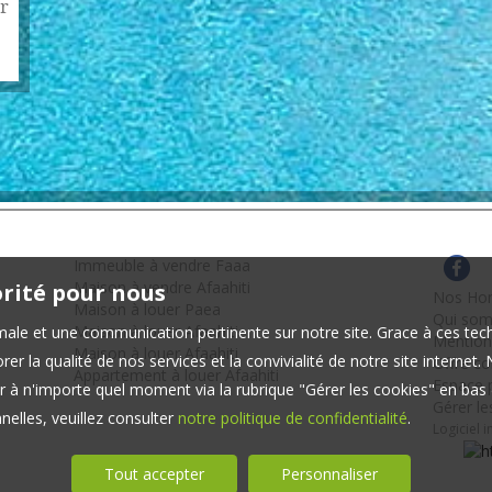
r
Immeuble à vendre Faaa
Maison à vendre Afaahiti
orité pour nous
Nos Hon
Maison à louer Paea
Qui so
Maison à louer Afaahiti
timale et une communication pertinente sur notre site. Grace à ces 
Mention
Maison à louer Afaahiti
er la qualité de nos services et la convivialité de notre site interne
Offre c
Appartement à louer Afaahiti
Espace p
 à n'importe quel moment via la rubrique "Gérer les cookies" en bas d
Gérer le
elles, veuillez consulter
notre politique de confidentialité
.
Logiciel 
Tout accepter
Personnaliser