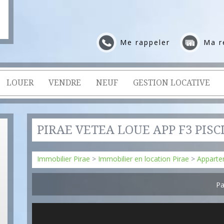
Me rappeler
Ma r
LOUER
VENDRE
NEUF
GESTION LOCATIVE
PIRAE VETEA LOUE APP F3 PISC
Immobilier Pirae
>
Immobilier en location Pirae
>
Apparte
Pa