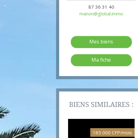
87 36 31 40
manon@global.immo
Mes biens
Ma fiche
BIENS SIMILAIRES :
185 000 CFP/mois