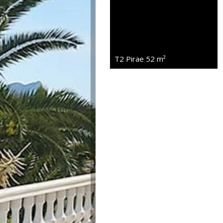
T2 Pirae
52 m²