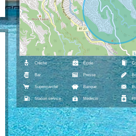
L
Crèche
École
Co
Bar
Presse
Bo
Supermarché
Banque
Bu
Station service
Médecin
Ph