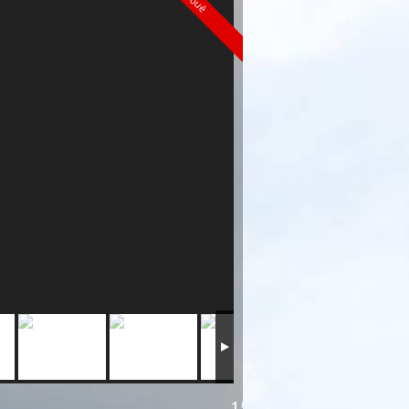
Loué
155 000 CFP/mois HC