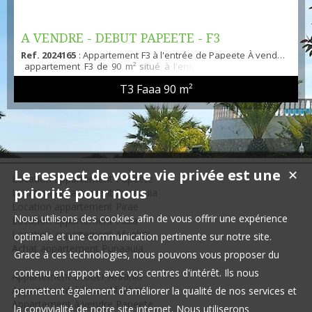
A VENDRE - DEBUT PAPEETE - F3
Ref. 2024165
: Appartement F3 à l'entrée de Papeete À vendre,
RESIDENCE BORD DE MER
appartement F3 de 90 m² situé à l'entrée de Papeete, dans
une résidence en bord de mer. Cet appartement bénéficie d'un
T3 Faaa
90 m²
emplacement idéal, proche de toutes les commodités.
Caractéristiques de l'appartement : Surface : 90 m²Cuisine :
ÉquipéeSéjour : Spacieux avec accès à une petite
terrasseChambres : 2 grandes chambres avec placards, cha...
Le respect de votre vie privée est une
✕
Location appartement Papeete
priorité pour nous
Location appartement Punaauia
Location appartement Pirae
Nous utilisons des cookies afin de vous offrir une expérience
Location appartement Faaa
Location appartement Afaahiti
optimale et une communication pertinente sur notre site.
Achat appartement Punaauia
Grace à ces technologies, nous pouvons vous proposer du
contenu en rapport avec vos centres d'intérêt. Ils nous
Appartement à louer Afaahiti
Appartement à louer Afaahiti
permettent également d'améliorer la qualité de nos services et
Appartement à vendre Papeete
la convivialité de notre site internet. Nous utiliserons